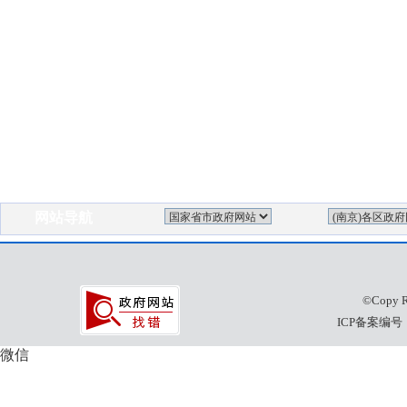
网站导航
©Cop
ICP备案编号
微信