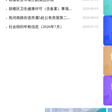
鼓楼区卫生健康许可（含备案）事项...
2026-08-03
热河南路街道所属5处公有房屋第二...
2026-08-03
社会组织年检信息（2026年7月）
2026-07-31