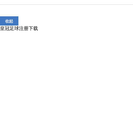
皇冠足球注册下载